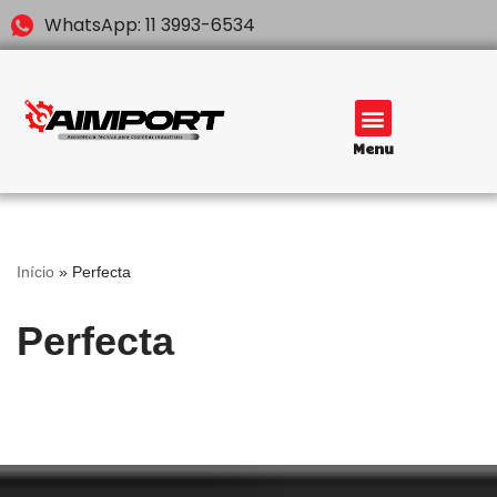
WhatsApp: 11 3993-6534
Pular
para
o
conteúdo
Menu
Início
»
Perfecta
Perfecta