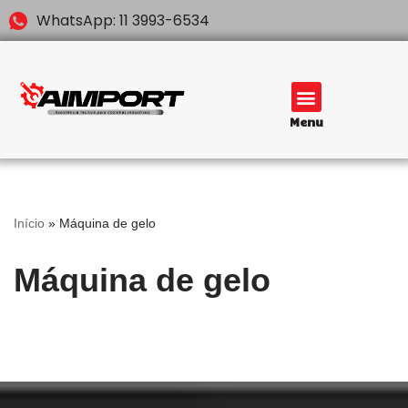
WhatsApp: 11 3993-6534
Pular
para
o
conteúdo
Menu
Início
»
Máquina de gelo
Máquina de gelo