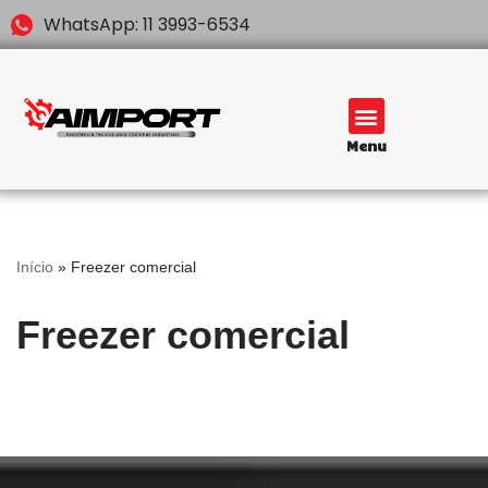
WhatsApp: 11 3993-6534
Pular
para
o
conteúdo
Menu
Início
»
Freezer comercial
Freezer comercial