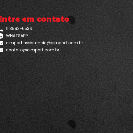
Entre em contato
11 3993-6534
WHATSAPP
aimport.assistencia@aimport.com.br
contato@aimport.com.br